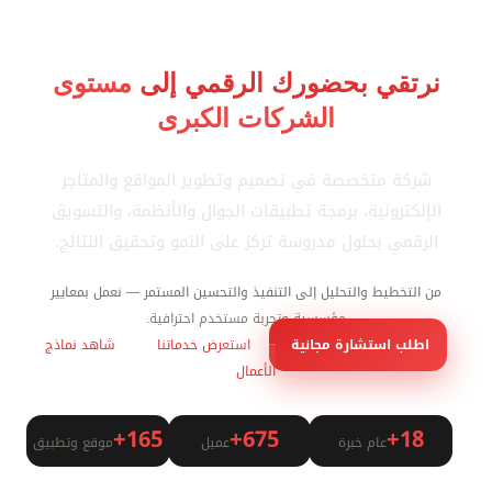
نرتقي بحضورك الرقمي إلى
مستوى
الشركات الكبرى
شركة متخصصة في تصميم وتطوير المواقع والمتاجر
الإلكترونية، برمجة تطبيقات الجوال والأنظمة، والتسويق
الرقمي بحلول مدروسة تركز على النمو وتحقيق النتائج.
من التخطيط والتحليل إلى التنفيذ والتحسين المستمر — نعمل بمعايير
مؤسسية وتجربة مستخدم احترافية.
اطلب استشارة مجانية
استعرض خدماتنا
شاهد نماذج
الأعمال
165+
675+
18+
عام خبرة
عميل
موقع وتطبيق